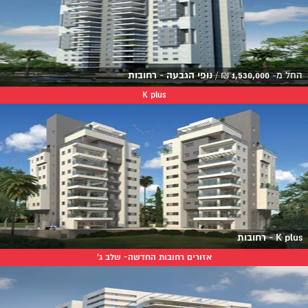
החל מ-
1,530,000
₪
/
נופי הגבעה - רחובות
K plus
K plus - רחובות
אזורים רחובות החדשה- שלב ג'