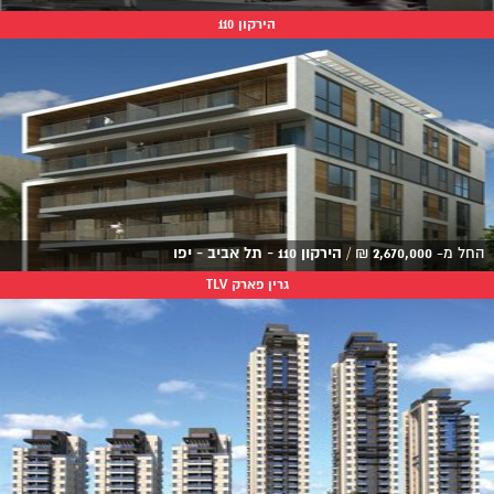
הירקון 110
החל מ-
2,670,000
₪
/
הירקון 110 - תל אביב - יפו
גרין פארק TLV