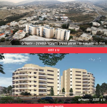
החל מ-
900,000
₪
/
ארמון הנציב (לציבור התורני) - ירושלים
JUST 2 U
JUST 2 U - ירושלים
תלפיות החדשה