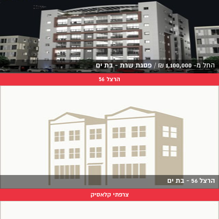
החל מ-
1,100,000
₪
/
פסגת שרת - בת ים
הרצל 56
הרצל 56 - בת ים
צרפתי קלאסיק