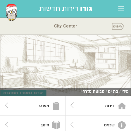
City Center
מידי /
בת ים
/
קבוצת מזרחי
דירות
מפרט
שכנים
חינוך