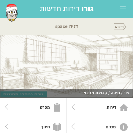
דניה space
מידי /
חיפה
/
קבוצת מזרחי
דירות
מפרט
שכנים
חינוך