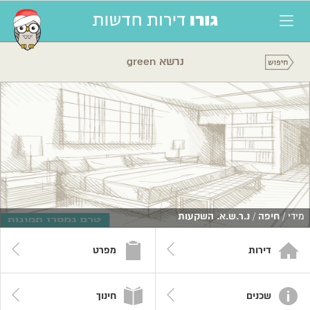
נרשא green
מידי /
חיפה
/
נ.ר.ש.א. השקעות
דירות
מפרט
שכנים
חינוך