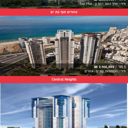
מידי / אחד העם, רמת גן / מגדל טופ
אזורים חוף בת ים
5 חד' /
2,960,000 ₪
מידי / הקוממיות, בת ים / אזורים
Central Heights