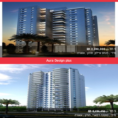
5 חד' /
2,280,000 ₪
מידי / פנחס איילון, חולון / אאורה
Aura Design plus
5 חד' /
2,126,656 ₪
מידי / שושנה דמארי, חולון / אאורה