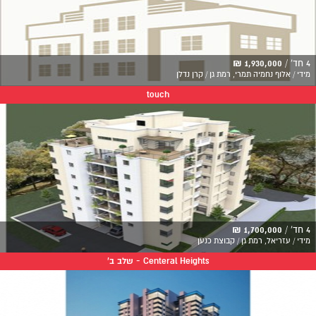
4 חד' /
1,930,000 ₪
מידי / אלוף נחמיה תמרי, רמת גן / קרן נדלן
touch
4 חד' /
1,700,000 ₪
מידי / עזריאל, רמת גן / קבוצת כנען
Centeral Heights - שלב ב'