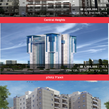
2 חד' /
1,100,000 ₪
מידי / משה שרת, בת ים / אביגור
Central Heights
3 חד' /
1,900,000 ₪
מידי / ערבי נחל, גבעתיים / מבני אופיר
האצ"ל בחולון