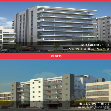
3 חד' /
2,020,000 ₪
מידי / אסף, רמת גן / א.י ברזילי נכסים
פנינת הגן
3.5 חד' /
1,330,000 ₪
מידי / ההגנה, בת ים / אביגור