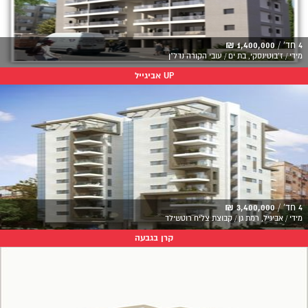
4 חד' /
1,400,000 ₪
מידי / ז'בוטינסקי, בת ים / עובי הקורה נדל"ן
UP אביגייל
4 חד' /
3,400,000 ₪
מידי / אביגיל, רמת גן / קבוצת צליח רוטשילד
קרן בגבעה