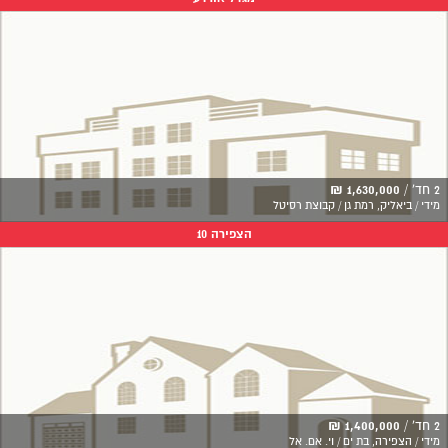
2 חד' /
1,630,000 ₪
מידי / ביאליק, רמת גן / קבוצת רסיטל
הצפירה 10
2 חד' /
1,400,000 ₪
מידי / הצפירה, בת ים / וי. אם. אל