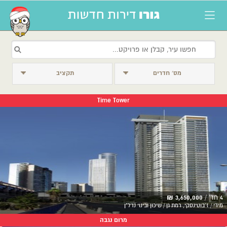
מס׳ חדרים
תקציב
Time Tower
4 חד' /
3,650,000 ₪
מידי / ז'בוטינסקי, רמת גן / שיכון ובינוי נדל"ן
מרום נגבה