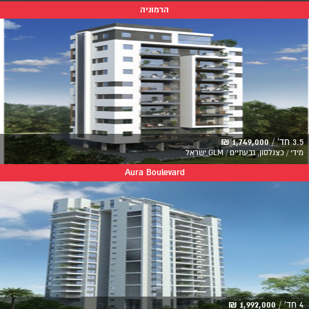
הרמוניה
3.5 חד' /
1,749,000 ₪
מידי / כצנלסון, גבעתיים / GLM ישראל
Aura Boulevard
4 חד' /
1,992,000 ₪