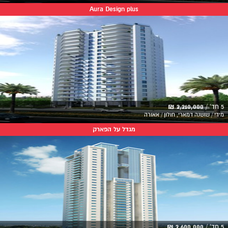
Aura Design plus
5 חד' /
2,210,000 ₪
מידי / שושנה דמארי, חולון / אאורה
מגדל על הפארק
5 חד' /
2,600,000 ₪