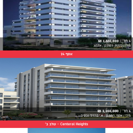
4 חד' /
1,880,000 ₪
מידי / פנקס, רמת גן / אלמוג
אסף 24
4 חד' /
2,200,000 ₪
מידי / אסף, רמת גן / א.י ברזילי נכסים
Centeral Heights - שלב ב'