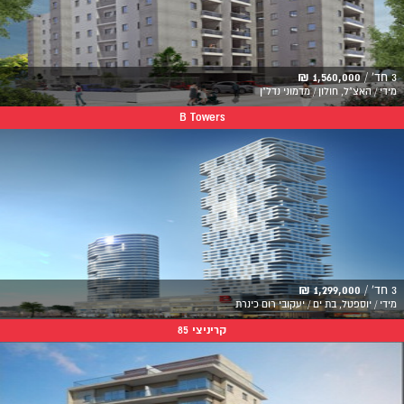
3 חד' /
1,560,000 ₪
מידי / האצ"ל, חולון / מדמוני נדל"ן
B Towers
3 חד' /
1,299,000 ₪
מידי / יוספטל, בת ים / יעקובי רום כינרת
קריניצי 85