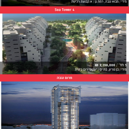
מידי / מבוא נגבה, רמת גן / א.קבוצת רכישה
Sea Tower 4
5 חד' /
2,350,000 ₪
מידי / בן גוריון, בת ים / יעקובי רום כינרת
מרום נגבה