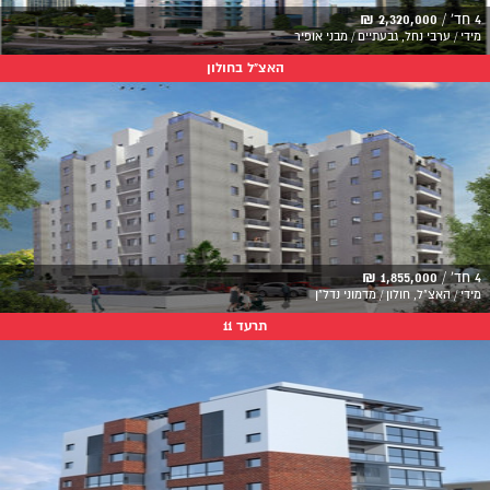
4 חד' /
2,320,000 ₪
מידי / ערבי נחל, גבעתיים / מבני אופיר
האצ"ל בחולון
4 חד' /
1,855,000 ₪
מידי / האצ"ל, חולון / מדמוני נדל"ן
תרעד 11