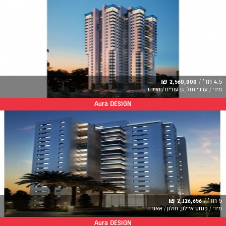
4.5 חד' /
2,560,000 ₪
מידי / ערבי נחל, גבעתיים / משהב
Aura DESIGN
5 חד' /
2,126,656 ₪
מידי / פנחס איילון, חולון / אאורה
Aura DESIGN