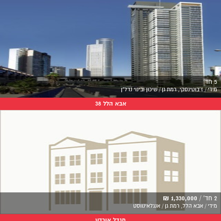
5 חד'
מידי / ז'בוטינסקי, רמת גן / שיכון ובינוי נדל"ן
אבא הלל 38
2 חד' /
1,330,000 ₪
מידי / אבא הלל, רמת גן / אנגלאינווסט
מגדל אורדע