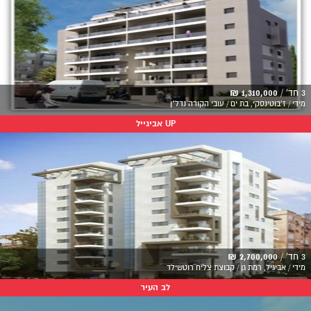
3 חד' /
1,310,000 ₪
מידי / ז'בוטינסקי, בת ים / עובי הקורה נדל"ן
UP אביגייל
3 חד' /
2,700,000 ₪
מידי / אביגיל, רמת גן / קבוצת צליח רוטשילד
לב העיר