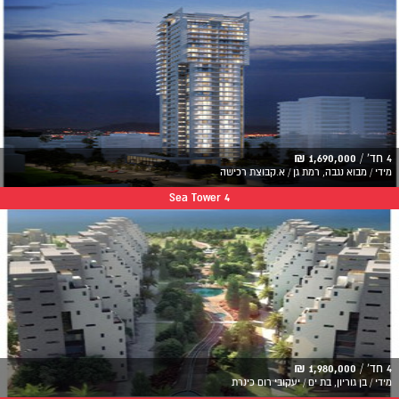
4 חד' /
1,690,000 ₪
מידי / מבוא נגבה, רמת גן / א.קבוצת רכישה
Sea Tower 4
4 חד' /
1,980,000 ₪
מידי / בן גוריון, בת ים / יעקובי רום כינרת