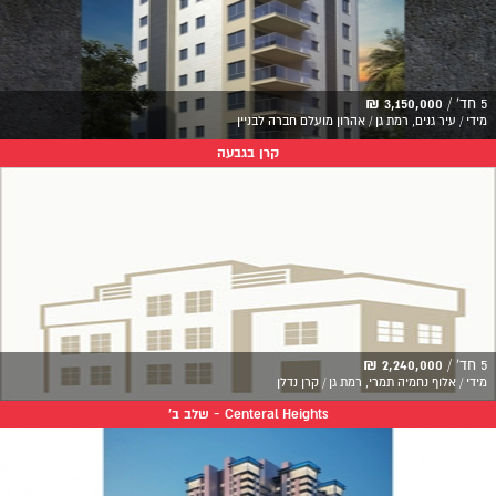
5 חד' /
3,150,000 ₪
מידי / עיר גנים, רמת גן / אהרון מועלם חברה לבניין
קרן בגבעה
5 חד' /
2,240,000 ₪
מידי / אלוף נחמיה תמרי, רמת גן / קרן נדלן
Centeral Heights - שלב ב'