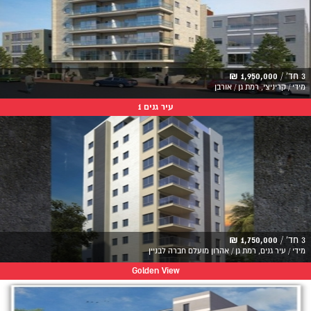
3 חד' /
1,950,000 ₪
מידי / קריניצי, רמת גן / אורבן
עיר גנים 1
3 חד' /
1,750,000 ₪
מידי / עיר גנים, רמת גן / אהרון מועלם חברה לבניין
Golden View