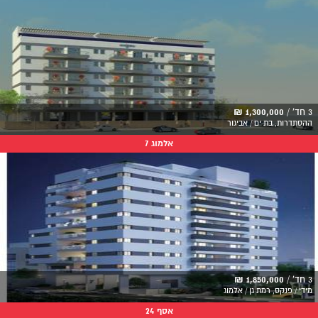
3 חד' /
1,300,000 ₪
ההסתדרות, בת ים / אביגור
אלמוג 7
3 חד' /
1,850,000 ₪
מידי / פנקס, רמת גן / אלמוג
אסף 24