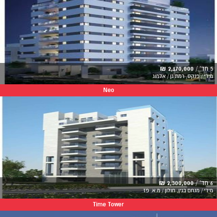
5 חד' /
2,170,000 ₪
מידי / פנקס, רמת גן / אלמוג
Neo
6 חד' /
2,300,000 ₪
מידי / מנחם בגין, חולון / מ.א. פז
Time Tower