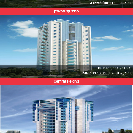
מידי / היינץ כהן, חולון / אאורה
מגדל על הפארק
4 חד' /
2,205,000 ₪
מידי / אחד העם, רמת גן / מגדל טופ
Central Heights