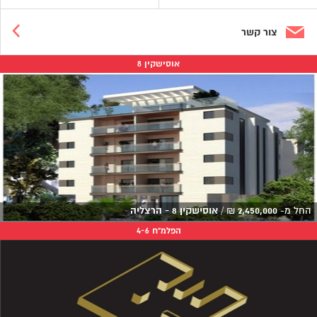
צור קשר
אוסישקין 8
החל מ-
2,450,000
₪
/
אוסישקין 8 - הרצליה
הפלמ"ח 4-6