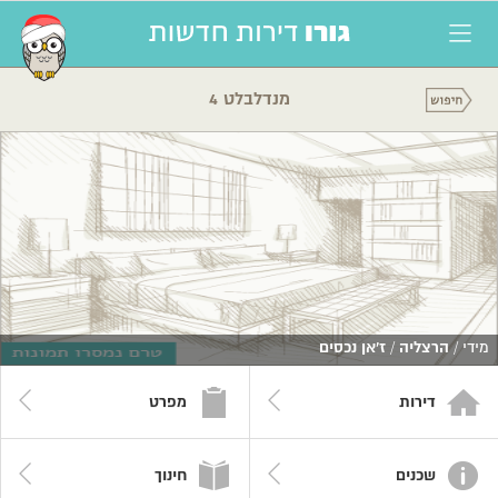
מנדלבלט 4
מידי /
הרצליה
/
ז'אן נכסים
דירות
מפרט
שכנים
חינוך