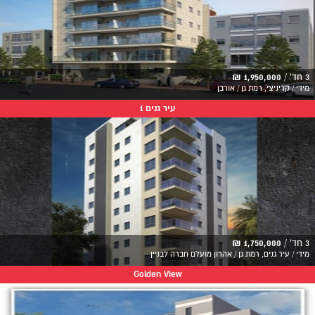
3 חד' /
1,950,000 ₪
מידי / קריניצי, רמת גן / אורבן
עיר גנים 1
3 חד' /
1,750,000 ₪
מידי / עיר גנים, רמת גן / אהרון מועלם חברה לבניין
Golden View