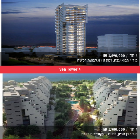
4 חד' /
1,690,000 ₪
מידי / מבוא נגבה, רמת גן / א.קבוצת רכישה
Sea Tower 4
4 חד' /
1,980,000 ₪
מידי / בן גוריון, בת ים / יעקובי רום כינרת