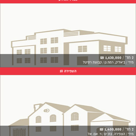
2 חד' /
1,630,000 ₪
מידי / ביאליק, רמת גן / קבוצת רסיטל
הצפירה 10
2 חד' /
1,400,000 ₪
מידי / הצפירה, בת ים / וי. אם. אל