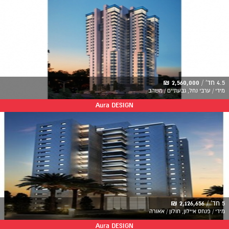
4.5 חד' /
2,560,000 ₪
מידי / ערבי נחל, גבעתיים / משהב
Aura DESIGN
5 חד' /
2,126,656 ₪
מידי / פנחס איילון, חולון / אאורה
Aura DESIGN