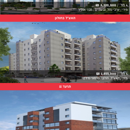
4 חד' /
2,320,000 ₪
מידי / ערבי נחל, גבעתיים / מבני אופיר
האצ"ל בחולון
4 חד' /
1,855,000 ₪
מידי / האצ"ל, חולון / מדמוני נדל"ן
תרעד 11