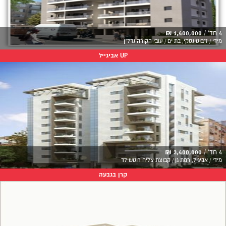
4 חד' /
1,400,000 ₪
מידי / ז'בוטינסקי, בת ים / עובי הקורה נדל"ן
UP אביגייל
4 חד' /
3,400,000 ₪
מידי / אביגיל, רמת גן / קבוצת צליח רוטשילד
קרן בגבעה