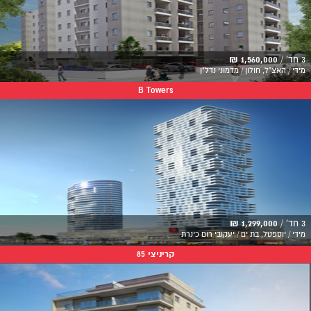
3 חד' /
1,560,000 ₪
מידי / האצ"ל, חולון / מדמוני נדל"ן
B Towers
3 חד' /
1,299,000 ₪
מידי / יוספטל, בת ים / יעקובי רום כינרת
קריניצי 85