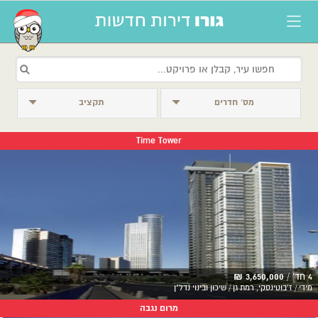
מס׳ חדרים
תקציב
Time Tower
4 חד' /
3,650,000 ₪
מידי / ז'בוטינסקי, רמת גן / שיכון ובינוי נדל"ן
מרום נגבה