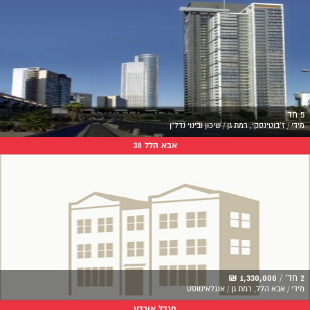
5 חד'
מידי / ז'בוטינסקי, רמת גן / שיכון ובינוי נדל"ן
אבא הלל 38
2 חד' /
1,330,000 ₪
מידי / אבא הלל, רמת גן / אנגלאינווסט
מגדל אורדע