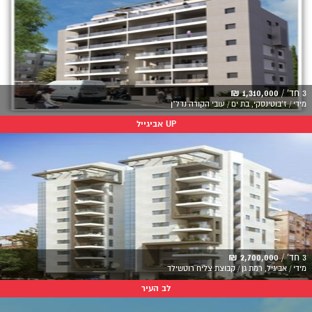
3 חד' /
1,310,000 ₪
מידי / ז'בוטינסקי, בת ים / עובי הקורה נדל"ן
UP אביגייל
3 חד' /
2,700,000 ₪
מידי / אביגיל, רמת גן / קבוצת צליח רוטשילד
לב העיר