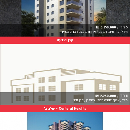
5 חד' /
3,150,000 ₪
מידי / עיר גנים, רמת גן / אהרון מועלם חברה לבניין
קרן בגבעה
5 חד' /
2,240,000 ₪
מידי / אלוף נחמיה תמרי, רמת גן / קרן נדלן
Centeral Heights - שלב ב'