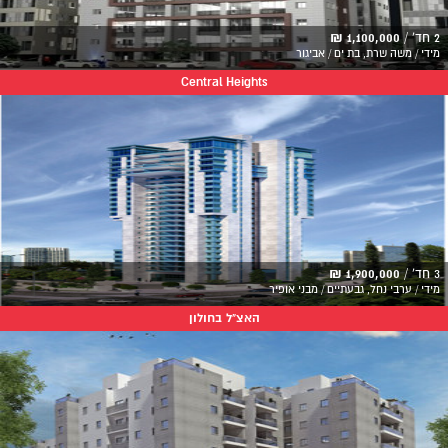
2 חד' /
1,100,000 ₪
מידי / משה שרת, בת ים / אביגור
Central Heights
3 חד' /
1,900,000 ₪
מידי / ערבי נחל, גבעתיים / מבני אופיר
האצ"ל בחולון