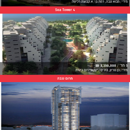
מידי / מבוא נגבה, רמת גן / א.קבוצת רכישה
Sea Tower 4
5 חד' /
2,350,000 ₪
מידי / בן גוריון, בת ים / יעקובי רום כינרת
מרום נגבה