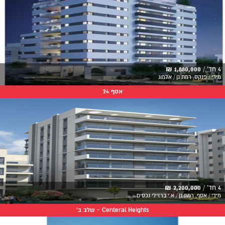
4 חד' /
1,880,000 ₪
מידי / פנקס, רמת גן / אלמוג
אסף 24
4 חד' /
2,200,000 ₪
מידי / אסף, רמת גן / א.י ברזילי נכסים
Centeral Heights - שלב ב'