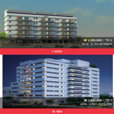
3 חד' /
1,300,000 ₪
ההסתדרות, בת ים / אביגור
אלמוג 7
3 חד' /
1,850,000 ₪
מידי / פנקס, רמת גן / אלמוג
אסף 24