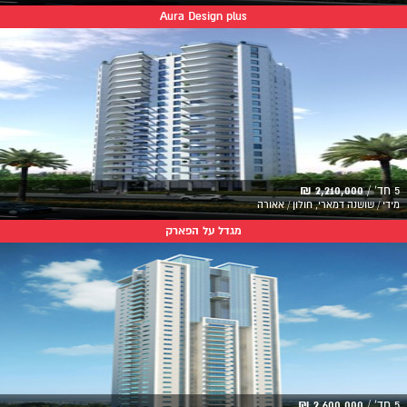
Aura Design plus
5 חד' /
2,210,000 ₪
מידי / שושנה דמארי, חולון / אאורה
מגדל על הפארק
5 חד' /
2,600,000 ₪