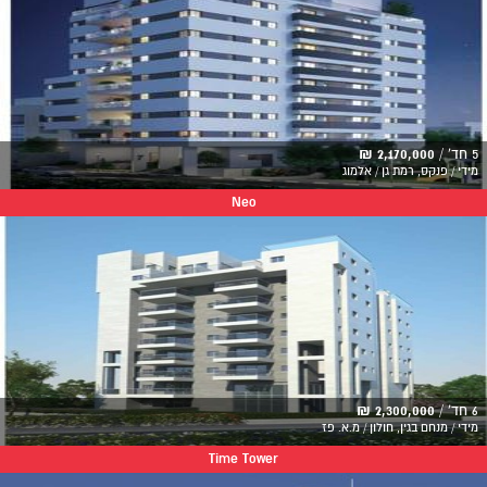
5 חד' /
2,170,000 ₪
מידי / פנקס, רמת גן / אלמוג
Neo
6 חד' /
2,300,000 ₪
מידי / מנחם בגין, חולון / מ.א. פז
Time Tower