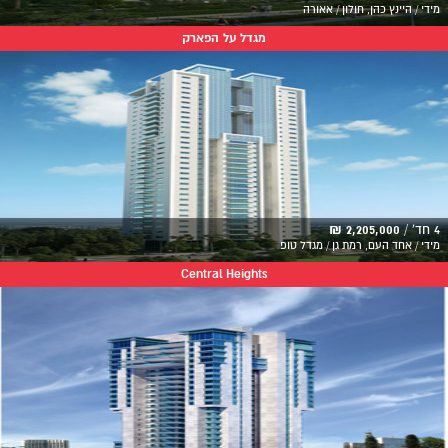
מידי / היינץ כהן, חולון / אאורה
מגדל על הפארק
4 חד' /
2,205,000 ₪
מידי / אחד העם, רמת גן / מגדל טופ
Central Heights