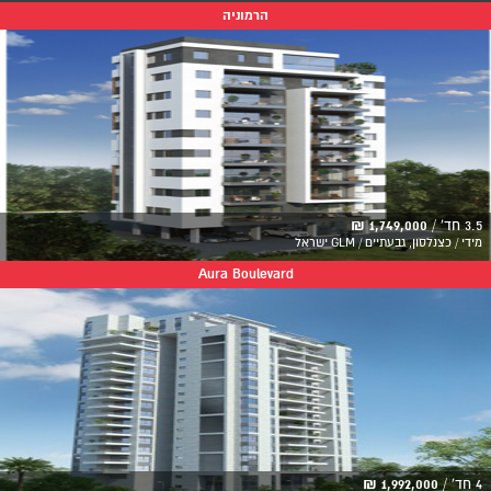
הרמוניה
3.5 חד' /
1,749,000 ₪
מידי / כצנלסון, גבעתיים / GLM ישראל
Aura Boulevard
4 חד' /
1,992,000 ₪