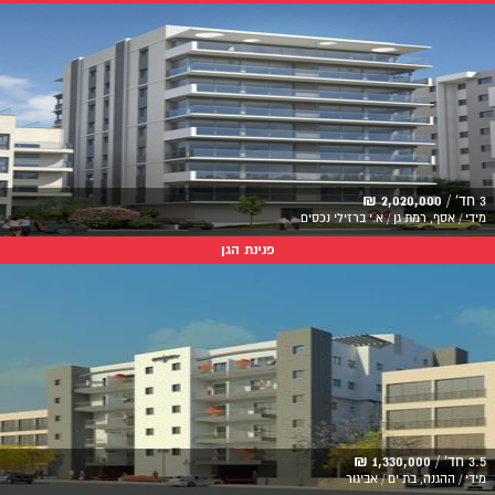
3 חד' /
2,020,000 ₪
מידי / אסף, רמת גן / א.י ברזילי נכסים
פנינת הגן
3.5 חד' /
1,330,000 ₪
מידי / ההגנה, בת ים / אביגור