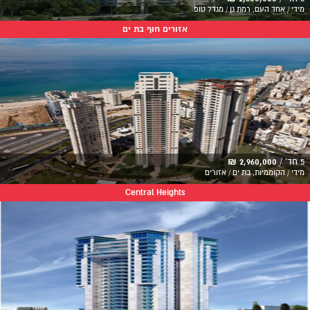
מידי / אחד העם, רמת גן / מגדל טופ
אזורים חוף בת ים
5 חד' /
2,960,000 ₪
מידי / הקוממיות, בת ים / אזורים
Central Heights