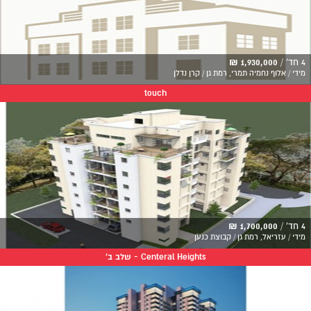
4 חד' /
1,930,000 ₪
מידי / אלוף נחמיה תמרי, רמת גן / קרן נדלן
touch
4 חד' /
1,700,000 ₪
מידי / עזריאל, רמת גן / קבוצת כנען
Centeral Heights - שלב ב'