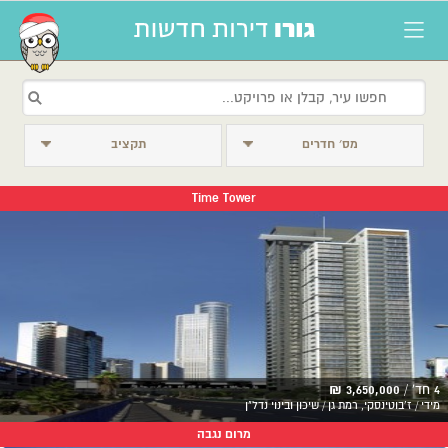
מס׳ חדרים
תקציב
Time Tower
4 חד' /
3,650,000 ₪
מידי / ז'בוטינסקי, רמת גן / שיכון ובינוי נדל"ן
מרום נגבה