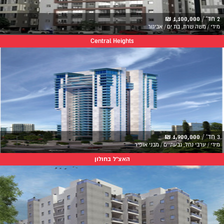
2 חד' /
1,100,000 ₪
מידי / משה שרת, בת ים / אביגור
Central Heights
3 חד' /
1,900,000 ₪
מידי / ערבי נחל, גבעתיים / מבני אופיר
האצ"ל בחולון