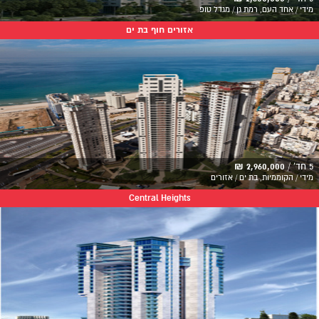
מידי / אחד העם, רמת גן / מגדל טופ
אזורים חוף בת ים
5 חד' /
2,960,000 ₪
מידי / הקוממיות, בת ים / אזורים
Central Heights