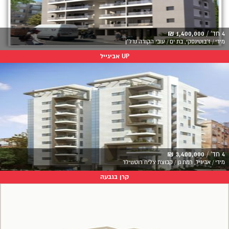
4 חד' /
1,400,000 ₪
מידי / ז'בוטינסקי, בת ים / עובי הקורה נדל"ן
UP אביגייל
4 חד' /
3,400,000 ₪
מידי / אביגיל, רמת גן / קבוצת צליח רוטשילד
קרן בגבעה