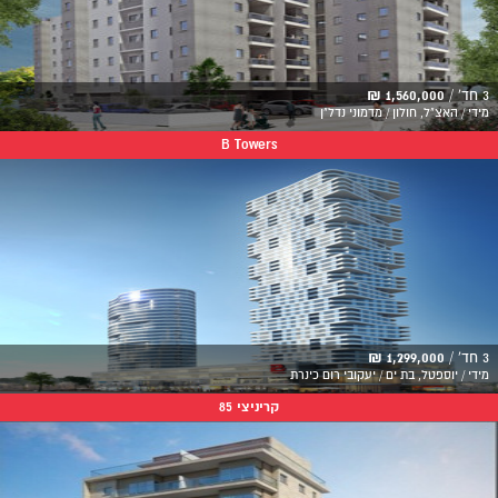
3 חד' /
1,560,000 ₪
מידי / האצ"ל, חולון / מדמוני נדל"ן
B Towers
3 חד' /
1,299,000 ₪
מידי / יוספטל, בת ים / יעקובי רום כינרת
קריניצי 85