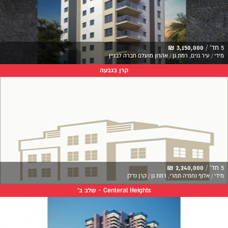
5 חד' /
3,150,000 ₪
מידי / עיר גנים, רמת גן / אהרון מועלם חברה לבניין
קרן בגבעה
5 חד' /
2,240,000 ₪
מידי / אלוף נחמיה תמרי, רמת גן / קרן נדלן
Centeral Heights - שלב ב'