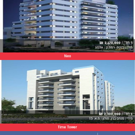
5 חד' /
2,170,000 ₪
מידי / פנקס, רמת גן / אלמוג
Neo
6 חד' /
2,300,000 ₪
מידי / מנחם בגין, חולון / מ.א. פז
Time Tower