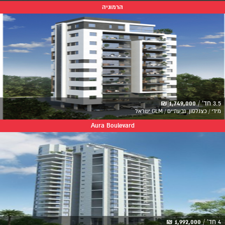
הרמוניה
3.5 חד' /
1,749,000 ₪
מידי / כצנלסון, גבעתיים / GLM ישראל
Aura Boulevard
4 חד' /
1,992,000 ₪