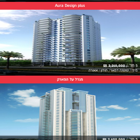
Aura Design plus
5 חד' /
2,210,000 ₪
מידי / שושנה דמארי, חולון / אאורה
מגדל על הפארק
5 חד' /
2,600,000 ₪