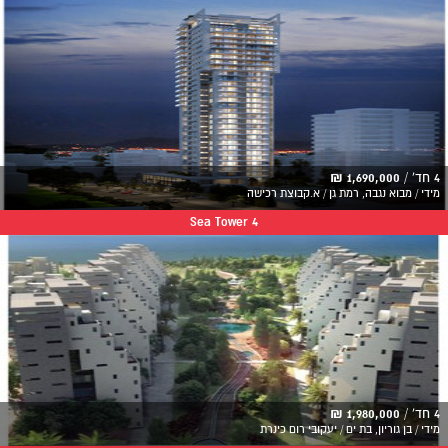
4 חד' /
1,690,000 ₪
מידי / מבוא נגבה, רמת גן / א.קבוצת רכישה
Sea Tower 4
4 חד' /
1,980,000 ₪
מידי / בן גוריון, בת ים / יעקובי רום כינרת