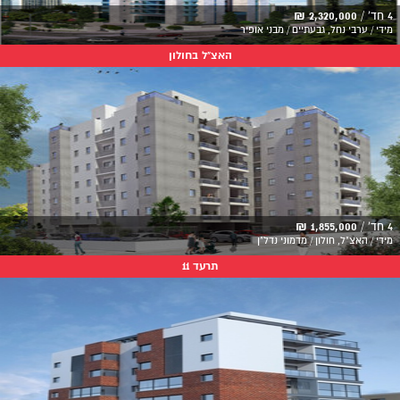
4 חד' /
2,320,000 ₪
מידי / ערבי נחל, גבעתיים / מבני אופיר
האצ"ל בחולון
4 חד' /
1,855,000 ₪
מידי / האצ"ל, חולון / מדמוני נדל"ן
תרעד 11