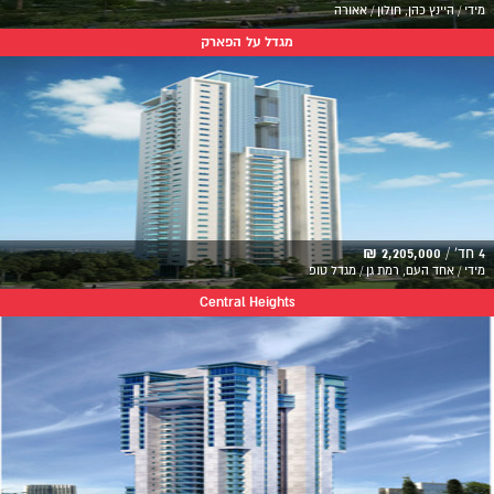
מידי / היינץ כהן, חולון / אאורה
מגדל על הפארק
4 חד' /
2,205,000 ₪
מידי / אחד העם, רמת גן / מגדל טופ
Central Heights