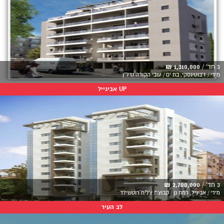
3 חד' /
1,310,000 ₪
מידי / ז'בוטינסקי, בת ים / עובי הקורה נדל"ן
UP אביגייל
3 חד' /
2,700,000 ₪
מידי / אביגיל, רמת גן / קבוצת צליח רוטשילד
לב העיר