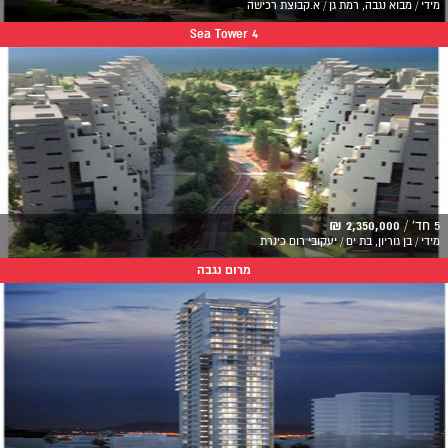
מידי / מבוא נגבה, רמת גן / א.קבוצת רכישה
Sea Tower 4
5 חד' /
2,350,000 ₪
מידי / בן גוריון, בת ים / יעקובי רום כינרת
מרום נגבה