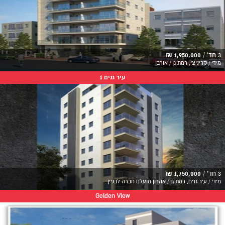
3 חד' /
1,950,000 ₪
מידי / קריניצי, רמת גן / אורבן
עיר גנים 1
3 חד' /
1,750,000 ₪
מידי / עיר גנים, רמת גן / אהרון מועלם חברה לבניין
Golden View