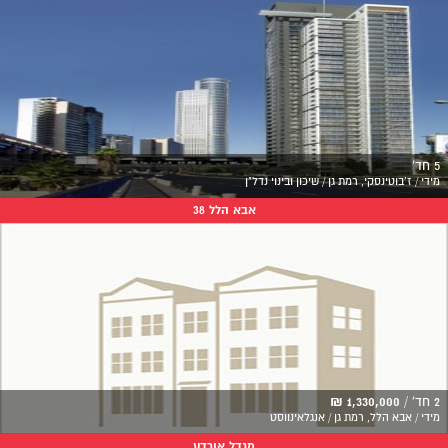
5 חד'
מידי / ז'בוטינסקי, רמת גן / שיכון ובינוי נדל"ן
אבא הלל 38
2 חד' /
1,330,000 ₪
מידי / אבא הלל, רמת גן / אנגלאינווסט
מגדל אורדע