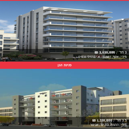
3 חד' /
2,020,000 ₪
מידי / אסף, רמת גן / א.י ברזילי נכסים
פנינת הגן
3.5 חד' /
1,330,000 ₪
מידי / ההגנה, בת ים / אביגור