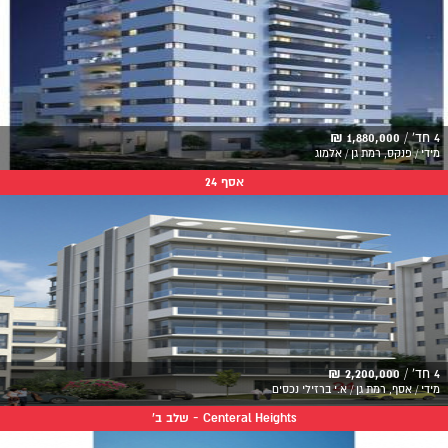
4 חד' /
1,880,000 ₪
מידי / פנקס, רמת גן / אלמוג
אסף 24
4 חד' /
2,200,000 ₪
מידי / אסף, רמת גן / א.י ברזילי נכסים
Centeral Heights - שלב ב'