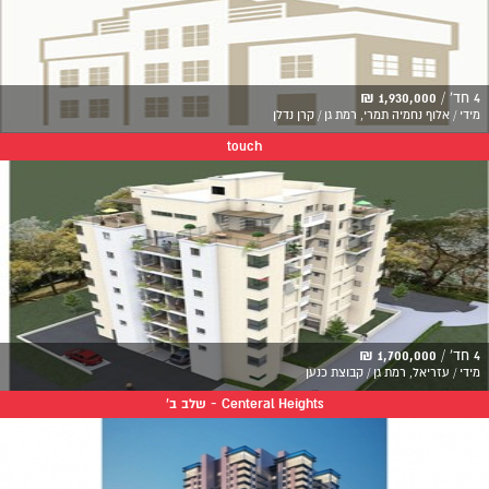
4 חד' /
1,930,000 ₪
מידי / אלוף נחמיה תמרי, רמת גן / קרן נדלן
touch
4 חד' /
1,700,000 ₪
מידי / עזריאל, רמת גן / קבוצת כנען
Centeral Heights - שלב ב'