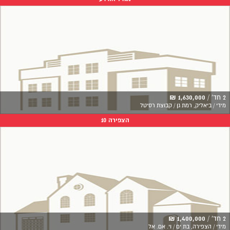
2 חד' /
1,630,000 ₪
מידי / ביאליק, רמת גן / קבוצת רסיטל
הצפירה 10
2 חד' /
1,400,000 ₪
מידי / הצפירה, בת ים / וי. אם. אל