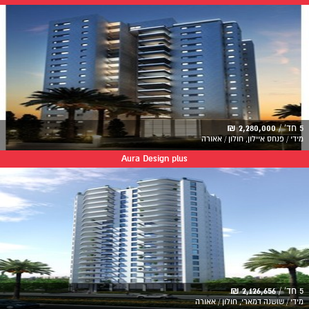
5 חד' /
2,280,000 ₪
מידי / פנחס איילון, חולון / אאורה
Aura Design plus
5 חד' /
2,126,656 ₪
מידי / שושנה דמארי, חולון / אאורה