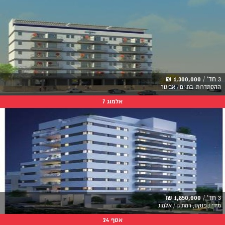
3 חד' /
1,300,000 ₪
ההסתדרות, בת ים / אביגור
אלמוג 7
3 חד' /
1,850,000 ₪
מידי / פנקס, רמת גן / אלמוג
אסף 24