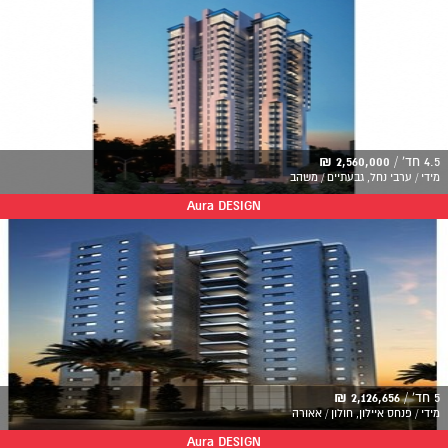
4.5 חד' /
2,560,000 ₪
מידי / ערבי נחל, גבעתיים / משהב
Aura DESIGN
5 חד' /
2,126,656 ₪
מידי / פנחס איילון, חולון / אאורה
Aura DESIGN